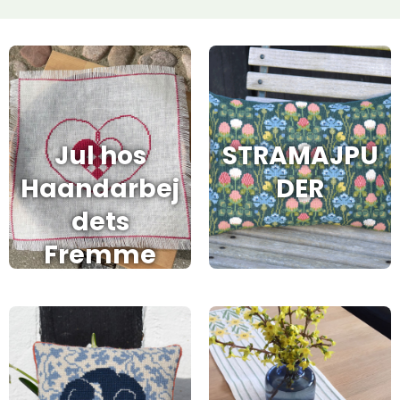
Jul hos
STRAMAJPU
Haandarbej
DER
dets
Fremme