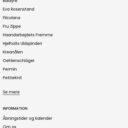
Baldyre
Eva Rosenstand
Filcolana
Fru Zippe
Haandarbejdets Fremme
Hjelholts Uldspinderi
Kreanålen
Oehlenschläger
Permin
PetiteKnit
Se mere
INFORMATION
Åbningstider og kalender
Om os