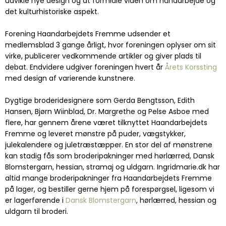
udvikle nye design og at formidle viden om håndarbejde og
det kulturhistoriske aspekt.
Forening Haandarbejdets Fremme udsender et
medlemsblad 3 gange årligt, hvor foreningen oplyser om sit
virke, publicerer vedkommende artikler og giver plads til
debat. Endvidere udgiver foreningen hvert år
Årets Korssting
med design af varierende kunstnere.
Dygtige broderidesignere som Gerda Bengtsson, Edith
Hansen, Bjørn Wiinblad, Dr. Margrethe og Pelse Asboe med
flere, har gennem årene været tilknyttet Haandarbejdets
Fremme og leveret mønstre på puder, vægstykker,
julekalendere og juletræstæpper. En stor del af mønstrene
kan stadig fås som broderipakninger med hørlærred, Dansk
Blomstergarn, hessian, stramaj og uldgarn. Ingridmarie.dk har
altid mange broderipakninger fra Haandarbejdets Fremme
på lager, og bestiller gerne hjem på forespørgsel, ligesom vi
er lagerførende i
Dansk Blomstergarn
, hørlærred, hessian og
uldgarn til broderi.