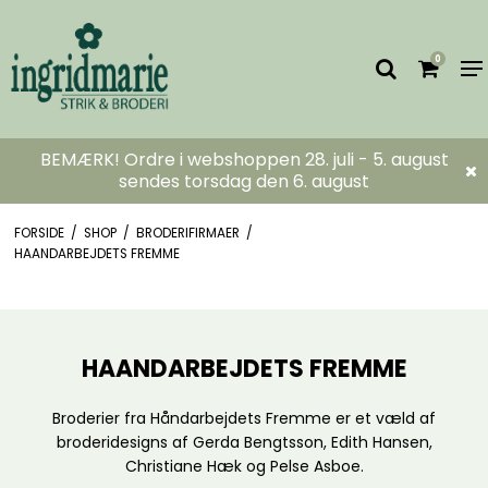
0
BEMÆRK! Ordre i webshoppen 28. juli - 5. august
sendes torsdag den 6. august
FORSIDE
/
SHOP
/
BRODERIFIRMAER
/
HAANDARBEJDETS FREMME
HAANDARBEJDETS FREMME
Broderier fra Håndarbejdets Fremme er et væld af
broderidesigns af Gerda Bengtsson, Edith Hansen,
Christiane Hæk og Pelse Asboe.