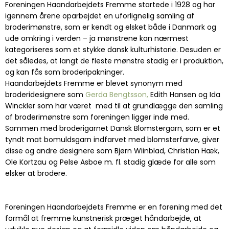
Foreningen Haandarbejdets Fremme startede i 1928 og har
igennem årene oparbejdet en uforlignelig samling af
broderimønstre, som er kendt og elsket både i Danmark og
ude omkring i verden – ja mønstrene kan nærmest
kategoriseres som et stykke dansk kulturhistorie. Desuden er
det således, at langt de fleste mønstre stadig er i produktion,
og kan fås som broderipakninger.
Haandarbejdets Fremme er blevet synonym med
broderidesignere som
Gerda Bengtsson,
Edith Hansen og Ida
Winckler som har været med til at grundlægge den samling
af broderimønstre som foreningen ligger inde med.
Sammen med broderigarnet Dansk Blomstergarn, som er et
tyndt mat bomuldsgarn indfarvet med blomsterfarve, giver
disse og andre designere som Bjørn Wiinblad, Christian Hæk,
Ole Kortzau og Pelse Asboe m. fl. stadig glæde for alle som
elsker at brodere.
Foreningen Haandarbejdets Fremme er en forening med det
formål at fremme kunstnerisk præget håndarbejde, at