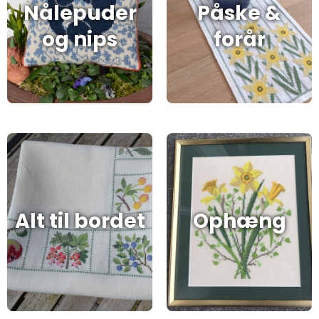
Nålepuder
Påske &
og nips
forår
Alt til bordet
Ophæng