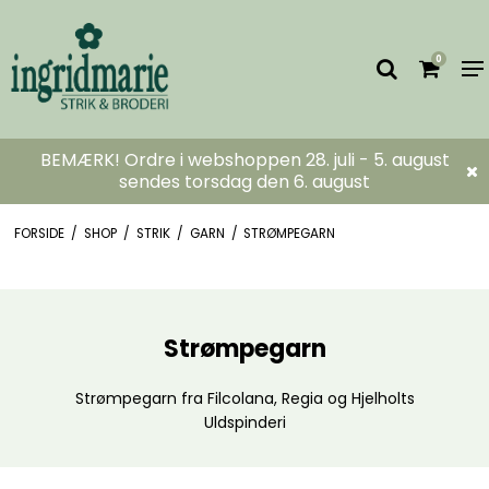
0
BEMÆRK! Ordre i webshoppen 28. juli - 5. august
sendes torsdag den 6. august
FORSIDE
/
SHOP
/
STRIK
/
GARN
/
STRØMPEGARN
Strømpegarn
Strømpegarn fra Filcolana, Regia og Hjelholts
Uldspinderi