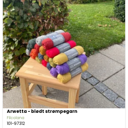
Arwetta - blødt strømpegarn
Filcolana
101-97312