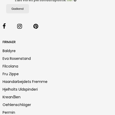
Læs vores persondatapolitik
her
Godkend
FIRMAER
Baldyre
Eva Rosenstand
Filcolana
Fru Zippe
Haandarbejdets Fremme
Hjelholts Uldspinderi
Kreanålen
Oehlenschläger
Permin