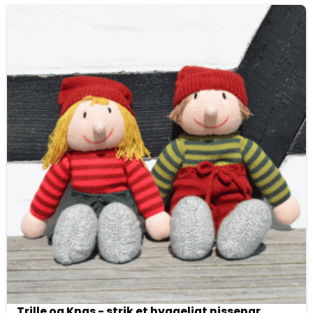
Trille og Knas - strik et hyggeligt nissepar