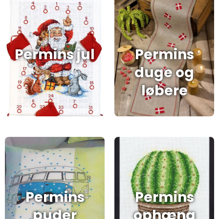
Permins jul
Permins
duge og
løbere
Permins
Permins
puder
ophæng