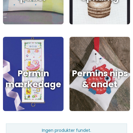
Permin
Permins nips
mærkedage
& andet
Ingen produkter fundet.