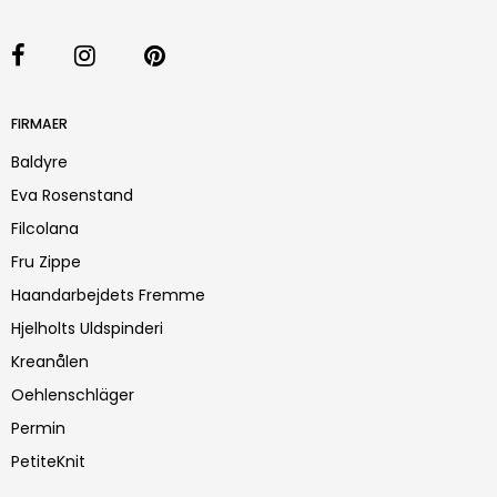
FIRMAER
Baldyre
Eva Rosenstand
Filcolana
Fru Zippe
Haandarbejdets Fremme
Hjelholts Uldspinderi
Kreanålen
Oehlenschläger
Permin
PetiteKnit