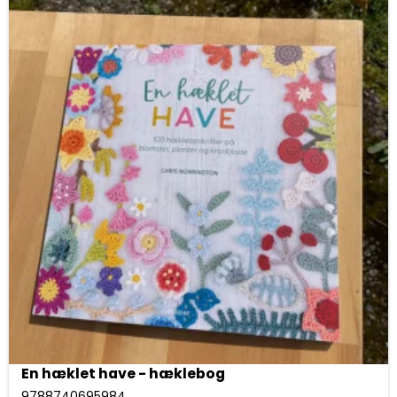
En hæklet have - hæklebog
9788740695984