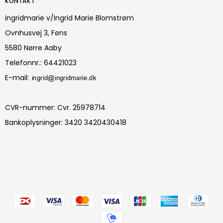
KONTAKT
ingridmarie v/Ingrid Marie Blomstrøm
Ovnhusvej 3, Føns
5580 Nørre Aaby
Telefonnr.
:
64421023
E-mail
:
CVR-nummer
:
Cvr. 25978714
Bankoplysninger
:
3420 3420430418