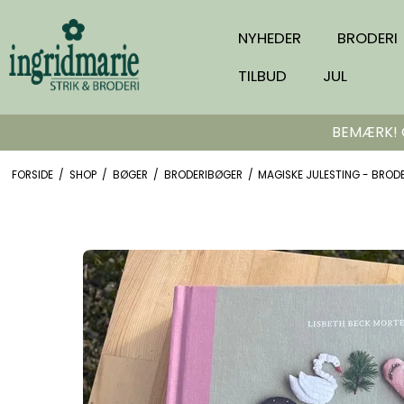
NYHEDER
BRODERI
TILBUD
JUL
BEMÆRK! Or
FORSIDE
/
SHOP
/
BØGER
/
BRODERIBØGER
/
MAGISKE JULESTING - BROD