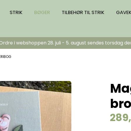
STRIK
BØGER
TILBEHØR TIL STRIK
GAVE
dre i webshoppen 28. juli - 5. august sendes torsdag de
ERIBOG
Mag
br
289