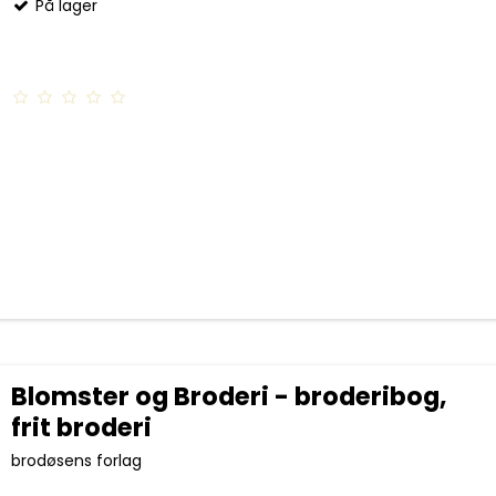
På lager
Blomster og Broderi - broderibog,
frit broderi
brodøsens forlag