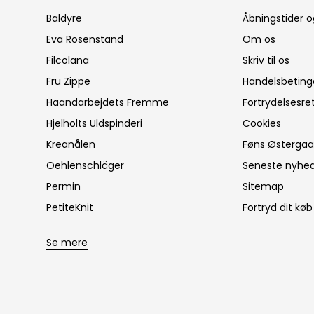
Baldyre
Åbningstider o
Eva Rosenstand
Om os
Filcolana
Skriv til os
Fru Zippe
Handelsbeting
Haandarbejdets Fremme
Fortrydelsesre
Hjelholts Uldspinderi
Cookies
Kreanålen
Føns Østergaar
Oehlenschläger
Seneste nyhe
Permin
Sitemap
PetiteKnit
Fortryd dit køb
Se mere