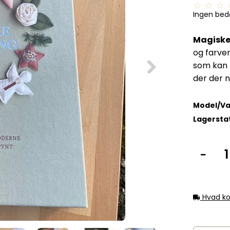
Ingen be
Magiske 
og farver
som kan 
der der n
Model/Va
Lagersta
Hvad ko