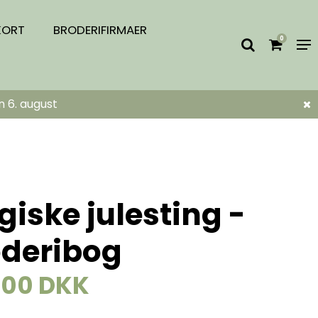
KORT
BRODERIFIRMAER
0
n 6. august
iske julesting -
oderibog
,00 DKK