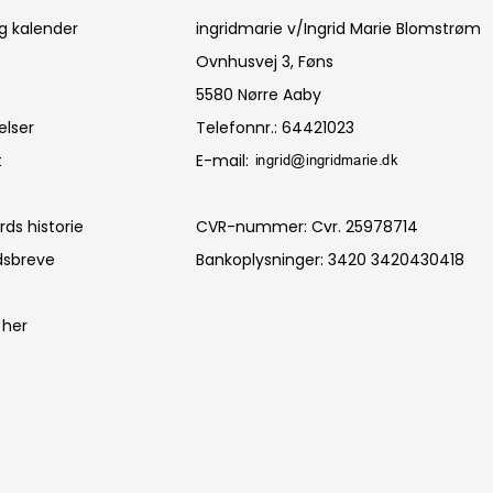
g kalender
ingridmarie v/Ingrid Marie Blomstrøm
Ovnhusvej 3, Føns
5580 Nørre Aaby
elser
Telefonnr.
:
64421023
t
E-mail
:
ds historie
CVR-nummer
:
Cvr. 25978714
dsbreve
Bankoplysninger
:
3420 3420430418
 her