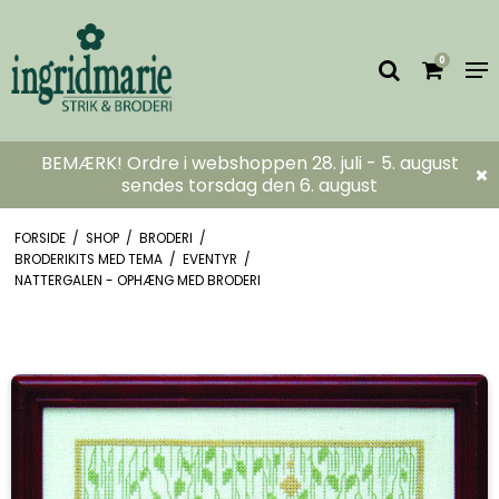
0
BEMÆRK! Ordre i webshoppen 28. juli - 5. august
sendes torsdag den 6. august
FORSIDE
/
SHOP
/
BRODERI
/
BRODERIKITS MED TEMA
/
EVENTYR
/
NATTERGALEN - OPHÆNG MED BRODERI