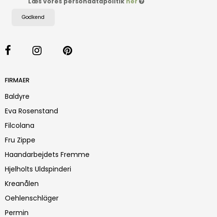
Læs vores persondatapolitik
her
Godkend
FIRMAER
Baldyre
Eva Rosenstand
Filcolana
Fru Zippe
Haandarbejdets Fremme
Hjelholts Uldspinderi
Kreanålen
Oehlenschläger
Permin