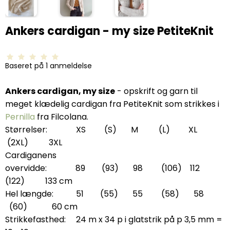
Ankers cardigan - my size PetiteKnit
Baseret på
1
anmeldelse
Ankers cardigan, my size
- opskrift og garn til
meget klædelig cardigan fra PetiteKnit som strikkes i
Pernilla
fra Filcolana.
Størrelser: XS (S) M (L) XL
(2XL) 3XL
Cardiganens
overvidde: 89 (93) 98 (106) 112
(122) 133 cm
Hel længde: 51 (55) 55 (58) 58
(60) 60 cm
Strikkefasthed: 24 m x 34 p i glatstrik på p 3,5 mm =