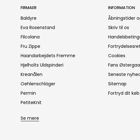
FIRMAER
INFORMATION
Baldyre
Åbningstider o
Eva Rosenstand
Skriv til os
Filcolana
Handelsbeting
Fru Zippe
Fortrydelsesre
Haandarbejdets Fremme
Cookies
Hjelholts Uldspinderi
Føns Østergaar
Kreanålen
Seneste nyhe
Oehlenschläger
Sitemap
Permin
Fortryd dit køb
PetiteKnit
Se mere