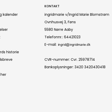
KONTAKT
g kalender
ingridmarie v/Ingrid Marie Blomstrøm
Ovnhusvej 3, Føns
elser
5580 Nørre Aaby
t
Telefonnr.
:
64421023
E-mail
:
ds historie
dsbreve
CVR-nummer
:
Cvr. 25978714
Bankoplysninger
:
3420 3420430418
 her