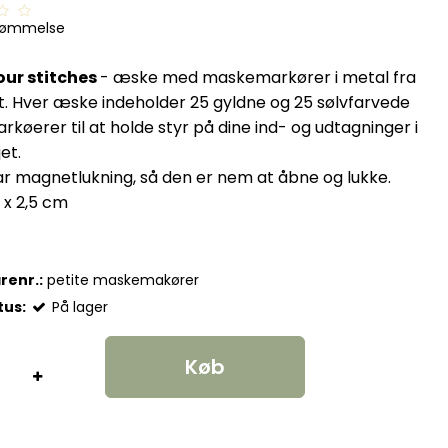
dømmelse
our stitches
- æske med maskemarkører i metal fra
it. Hver æske indeholder 25 gyldne og 25 sølvfarvede
øerer til at holde styr på dine ind- og udtagninger i
jet.
r magnetlukning, så den er nem at åbne og lukke.
4 x 2,5 cm
renr.:
petite maskemakører
tus:
På lager
Køb