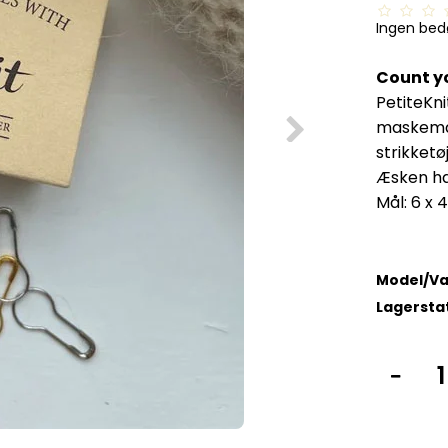
Ingen be
Count y
PetiteKn
maskemark
strikketø
Æsken ha
Mål: 6 x 
Model/Va
Lagersta