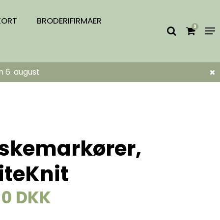
KORT
BRODERIFIRMAER
0
n 6. august
skemarkører,
iteKnit
00 DKK