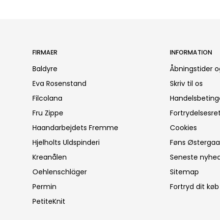
FIRMAER
INFORMATION
Baldyre
Åbningstider o
Eva Rosenstand
Skriv til os
Filcolana
Handelsbeting
Fru Zippe
Fortrydelsesre
Haandarbejdets Fremme
Cookies
Hjelholts Uldspinderi
Føns Østergaar
Kreanålen
Seneste nyhe
Oehlenschläger
Sitemap
Permin
Fortryd dit køb
PetiteKnit