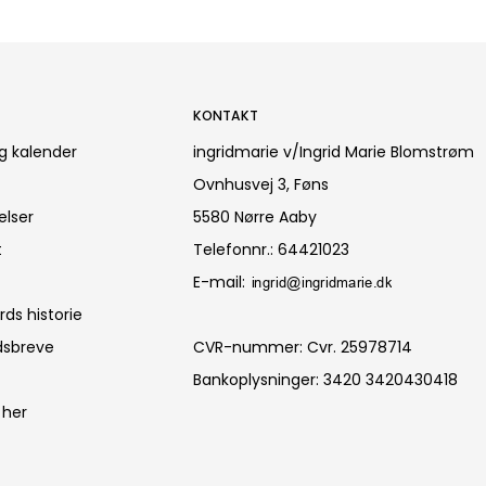
KONTAKT
g kalender
ingridmarie v/Ingrid Marie Blomstrøm
Ovnhusvej 3, Føns
elser
5580 Nørre Aaby
t
Telefonnr.
:
64421023
E-mail
:
ds historie
dsbreve
CVR-nummer
:
Cvr. 25978714
Bankoplysninger
:
3420 3420430418
 her