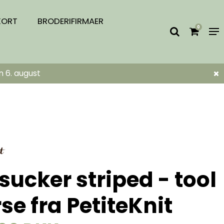
KORT
BRODERIFIRMAER
0
n 6. august
sucker striped - tool
se fra PetiteKnit