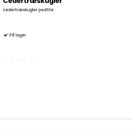
Cedertræskugler
cedertræskugler pedtite
På lager