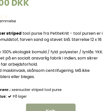
,00 DKK
dømmelse
er striped
tool purse fra PetiteKnit - tool pursen er i
omuldstof, farven sand og støvet blå. Størrelse 12 x 18
: 100% økologisk bomuld / fyld: polyester / lynlås: YKK.
t på en socialt ansvarlig fabrik i Indien, som sikrer
fair arbejdsforhold.
ld maskinvask, skånsom centrifugering. Må ikke
lers eller bleges.
renr.:
seersucker striped tool purse
tus:
På lager