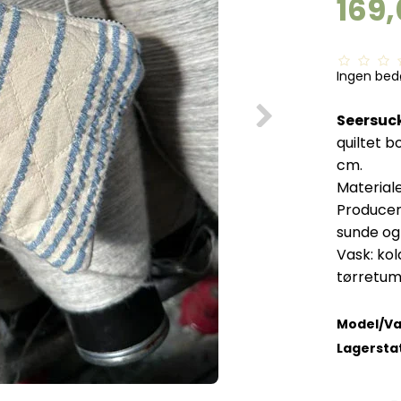
169
Ingen be
Seersuck
quiltet b
cm.
Materiale
Producere
sunde og 
Vask: ko
tørretumb
Model/Va
Lagersta