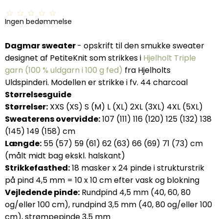
Ingen bedømmelse
Dagmar sweater
- opskrift til den smukke sweater
designet af PetiteKnit som strikkes i
Hjelholt Triple
garn (100 % uldgarn i 100 g fed)
fra Hjelholts
Uldspinderi. Modellen er strikke i fv. 44 charcoal
Størrelsesguide
Størrelser:
XXS (XS) S (M) L (XL) 2XL (3XL) 4XL (5XL)
Sweaterens overvidde:
107 (111) 116 (120) 125 (132) 138
(145) 149 (158) cm
Længde:
55 (57) 59 (61) 62 (63) 66 (69) 71 (73) cm
(målt midt bag ekskl. halskant)
Strikkefasthed:
18 masker x 24 pinde i strukturstrik
på pind 4,5 mm = 10 x 10 cm efter vask og blokning
Vejledende pinde:
Rundpind 4,5 mm (40, 60, 80
og/eller 100 cm), rundpind 3,5 mm (40, 80 og/eller 100
cm), strømpepinde 3,5 mm