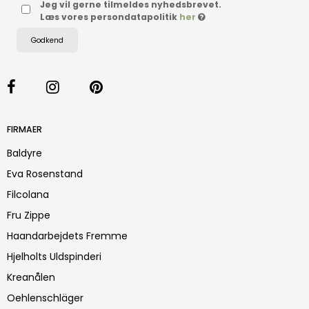
Jeg vil gerne tilmeldes nyhedsbrevet.
Læs vores persondatapolitik
her
Godkend
FIRMAER
Baldyre
Eva Rosenstand
Filcolana
Fru Zippe
Haandarbejdets Fremme
Hjelholts Uldspinderi
Kreanålen
Oehlenschläger