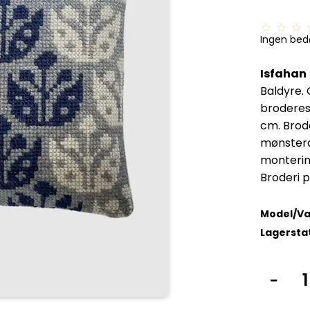
Ingen be
Isfahan
Baldyre.
broderes 
cm. Brod
mønsterd
monterin
Broderi p
Model/Va
Lagersta