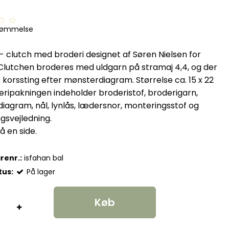
dømmelse
- clutch med broderi designet af Søren Nielsen for
 Clutchen broderes med uldgarn på stramaj 4,4, og der
korssting efter mønsterdiagram. Størrelse ca. 15 x 22
eripakningen indeholder broderistof, broderigarn,
iagram, nål, lynlås, lædersnor, monteringsstof og
gsvejledning.
å en side.
renr.:
isfahan bal
tus:
På lager
Køb