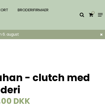
KORT
BRODERIFIRMAER
0
n 6. august
ahan - clutch med
deri
,00 DKK