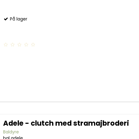
På lager
Adele - clutch med stramajbroderi
Baldyre
bal adele