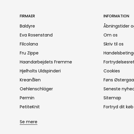
FIRMAER
INFORMATION
Baldyre
Åbningstider o
Eva Rosenstand
Om os
Filcolana
Skriv til os
Fru Zippe
Handelsbeting
Haandarbejdets Fremme
Fortrydelsesre
Hjelholts Uldspinderi
Cookies
Kreanålen
Føns Østergaar
Oehlenschläger
Seneste nyhe
Permin
Sitemap
PetiteKnit
Fortryd dit køb
Se mere