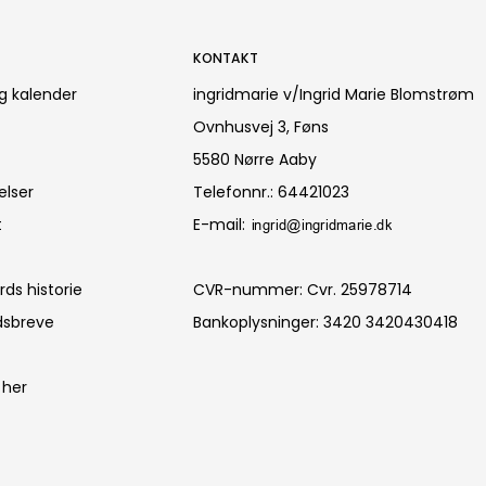
KONTAKT
g kalender
ingridmarie v/Ingrid Marie Blomstrøm
Ovnhusvej 3, Føns
5580 Nørre Aaby
elser
Telefonnr.
:
64421023
t
E-mail
:
ds historie
CVR-nummer
:
Cvr. 25978714
dsbreve
Bankoplysninger
:
3420 3420430418
 her