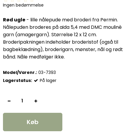
Ingen bedømmelse
Rød ugle
- lille nålepude med broderi fra Permin.
Nålepuden broderes på aida 5,4 med DMC moulinè
garn (amagergarn). Størrelse 12 x 12 cm.
Broderipakningen indeholder broderistof (også til
bagbeklædning), broderigarn, mønster, nål og rødt
bånd. Nåle medfølger ikke.
Model/Varenr.:
03-7393
Lagerstatus:
På lager
Køb