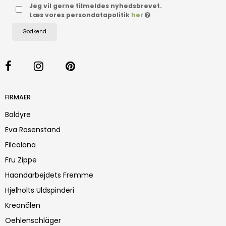
Jeg vil gerne tilmeldes nyhedsbrevet.
Læs vores persondatapolitik
her
Godkend
FIRMAER
Baldyre
Eva Rosenstand
Filcolana
Fru Zippe
Haandarbejdets Fremme
Hjelholts Uldspinderi
Kreanålen
Oehlenschläger