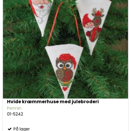
Hvide kræmmerhuse med julebroderi
Permin
01-5242
På lager